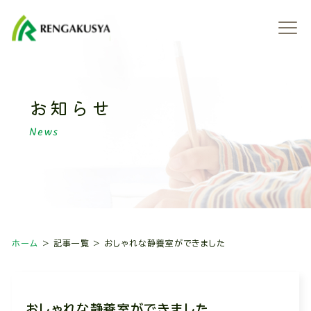
設
育・
携・
事
理
い合
概
運営
交流
一
念
わせ
要
方針
活動
覧
お知らせ
News
ホーム
記事一覧
おしゃれな静養室ができました
おしゃれな静養室ができました