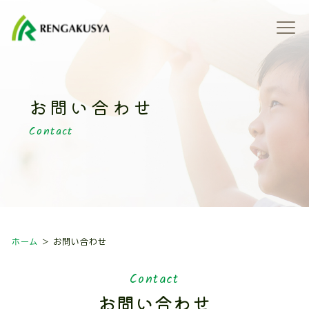
設
育・
携・
事
理
い合
概
運営
交流
一
念
わせ
要
方針
活動
覧
お問い合わせ
Contact
ホーム
お問い合わせ
Contact
お問い合わせ